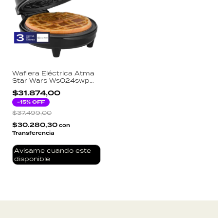
Waflera Eléctrica Atma
Star Wars Ws024swp
Color Negro
$31.874,00
-
15
% OFF
$37.499,00
$30.280,30
con
Transferencia
Avisame cuando este
disponible