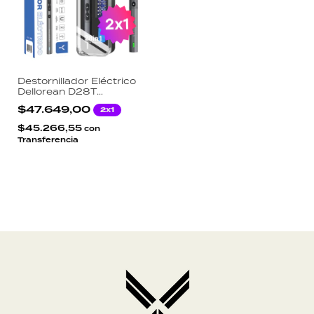
Destornillador Eléctrico
Dellorean D28T
Precisión 28 Puntas Kit
$47.649,00
2x1
Reparación Celulares
Consolas USB-C LED
$45.266,55
con
Transferencia