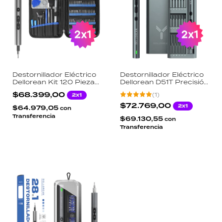
Destornillador Eléctrico
Destornillador Eléctrico
Dellorean Kit 120 Piezas
Dellorean D51T Precisión
Precisión 180 RPM 3
51 Puntas Kit
$68.399,00
(
1
)
2x1
LED Recargable
Reparación Celulares
Aluminio
Luz LED USB-C
$72.769,00
2x1
$64.979,05
con
Transferencia
$69.130,55
con
Transferencia