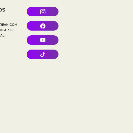
OS
REAN.COM
OLA 3156
TAL