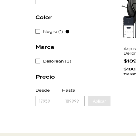
Color
Negro (1)
Marca
Aspir
Dello
Barre
$18
Dellorean (3)
Tuya 
Sens
$180
Transf
Precio
Desde
Hasta
Aplicar