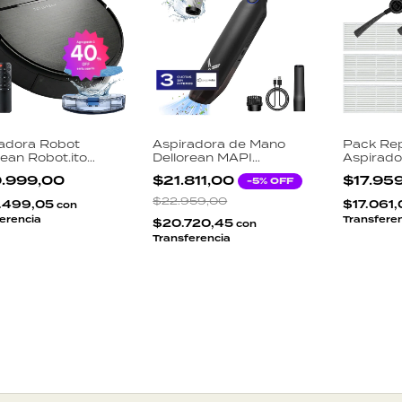
adora Robot
Aspiradora de Mano
Pack Re
rean Robot.ito
Dellorean MAPI
Aspirado
 Trapea WiFi App
Inalámbrica 5500Pa 2
Dellorean
9.999,00
$21.811,00
$17.95
-
5
% OFF
Google Alexa
Niveles Filtro HEPA
Filtros H
ores Antichoque
USB-C Auto Hogar
Laterale
$22.959,00
.499,05
$17.061
con
Microfib
erencia
Transfere
$20.720,45
con
Transferencia