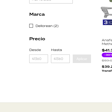
Marca
Dellorean (2)
Precio
Anafe
Methe
2600
Desde
Hasta
$41.
Piezo
Gas 
-
30
Aplicar
Fund
$59.
$39.
Transf