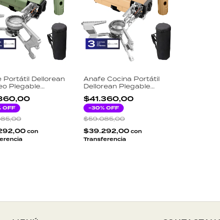
 Portátil Dellorean
Anafe Cocina Portátil
o Plegable
Dellorean Plegable
W Encendido
Camping Gas Butano
360,00
$41.360,00
eléctrico Camping
Beige
Butano Verde
% OFF
-
30
% OFF
a
085,00
$59.085,00
292,00
$39.292,00
con
con
erencia
Transferencia