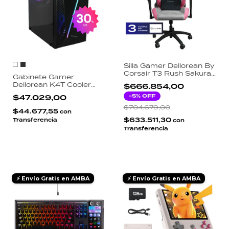
Silla Gamer Dellorean By
Corsair T3 Rush Sakura
Gabinete Gamer
Tela 4D Reclinable 120kg
Dellorean K4T Cooler
$666.854,00
- Gris y Rosa
RGB Vidrio Acrílico Micro
-
5
% OFF
$47.029,00
ATX USB 3.0 Diseño
Flujo Optimizado
$704.679,00
$44.677,55
con
$633.511,30
Transferencia
con
Transferencia
⚡ Envío Gratis en AMBA
⚡ Envío Gratis en AMBA