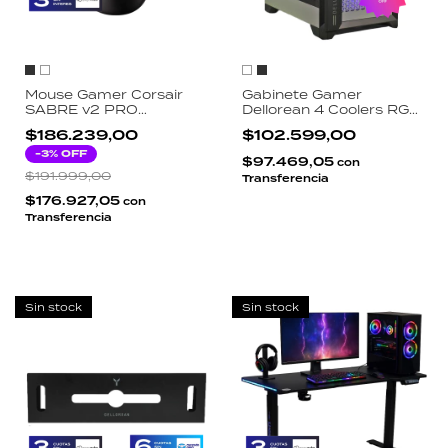
Mouse Gamer Corsair
Gabinete Gamer
SABRE v2 PRO
Dellorean 4 Coolers RGB
Ultralight Wireless
Vidrio Templado Fuente
$186.239,00
$102.599,00
33000 DPI 8000Hz
500W Incluida E-ATX
36g Sensor
-
3
% OFF
USB 3.0 Estructura
$97.469,05
con
MARKSMAN 5 Negro
Reforzada
$191.999,00
Transferencia
Blanco
$176.927,05
con
Transferencia
Sin stock
Sin stock