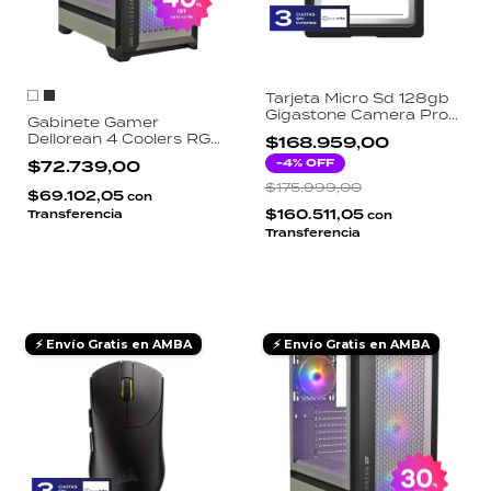
Tarjeta Micro Sd 128gb
Gigastone Camera Pro
Gabinete Gamer
A1 V10 4k Adapt
Dellorean 4 Coolers RGB
$168.959,00
Vidrio Templado
-
4
% OFF
$72.739,00
Extended ATX USB 3.0
Estructura Reforzada
$175.999,00
$69.102,05
con
Sin Fuente
$160.511,05
Transferencia
con
Transferencia
⚡ Envío Gratis en AMBA
⚡ Envío Gratis en AMBA