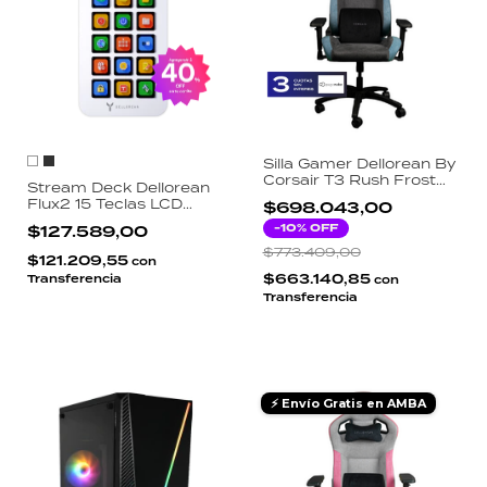
Silla Gamer Dellorean By
Corsair T3 Rush Frost
Stream Deck Dellorean
Tela 4D Reclinable 120kg
Flux2 15 Teclas LCD
$698.043,00
- Carbon y Azul
Retroiluminadas Perilla
-
10
% OFF
$127.589,00
Aluminio App
StreamDock Windows
$773.409,00
$121.209,55
con
Mac USB-C
$663.140,85
Transferencia
con
Transferencia
⚡ Envío Gratis en AMBA