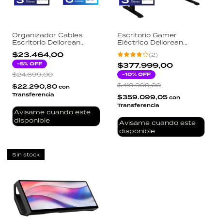
Organizador Cables
Escritorio Gamer
Escritorio Dellorean
Eléctrico Dellorean
Andromeda Metal
Andromeda Regulable
$23.464,00
(
2
)
Resistente Kit
Altura Motor Silencioso
Instalación Dual Gaming
-
5
% OFF
140cm RGB Soporte
$377.999,00
Oficina
100kg
$24.699,00
-
10
% OFF
$419.999,00
$22.290,80
con
Transferencia
$359.099,05
con
Transferencia
Avisame cuando este
disponible
Avisame cuando este
disponible
Sin stock