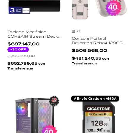
+1
Teclado Mecánico
CORSAIR Stream Deck
Consola Portátil
Galleon 100 SD Switch
Dellorean Rebak 128GB
$687.147,00
MGX Brown RGB 15
Android 12 Pantalla IPS
Teclas LCD USB
-
3
% OFF
$506.569,00
4 Pulgadas Unisoc T618
Passthrough
$708.399,00
4GB RAM 5500mAh
$481.240,55
con
$652.789,65
Transferencia
con
Transferencia
⚡ Envío Gratis en AMBA