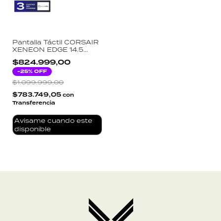
Pantalla Táctil CORSAIR
XENEON EDGE 14.5
Pulgadas LCD
$824.999,00
Resolución 2560x720
USB-C HDMI Soporte
-
25
% OFF
Magnético
$1.099.999,00
$783.749,05
con
Transferencia
Avisame cuando este
disponible