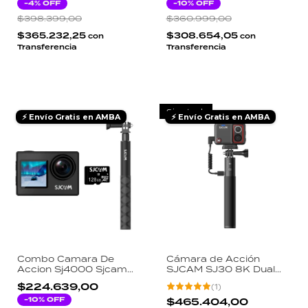
Magnético SJCAM
-
4
% OFF
Cordón Magnético
-
10
% OFF
SJCAM
$398.399,00
$360.999,00
$365.232,25
$308.654,05
con
con
Transferencia
Transferencia
Sin stock
⚡ Envío Gratis en AMBA
⚡ Envío Gratis en AMBA
Combo Camara De
Cámara de Acción
Accion Sj4000 Sjcam
SJCAM SJ30 8K Dual
Doble Pantalla 4k +
Lens Estabilización
$224.639,00
(
1
)
Memoria Card 128gb
SteadyMotion 2.0
Micro SD + Palo Baston
-
10
% OFF
Sumergible 48MP
$465.404,00