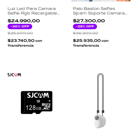
Luz Led Para Camara
Palo Baston Selfies
Selfie Rgb Recargable
Sjcam Soporte Camara
Fotografias Videos
Deportiva 120cm Negro
$24.990,00
$27.300,00
Negro
-
30
% OFF
-
25
% OFF
$35.699,00
$36.399,00
$23.740,50
$25.935,00
con
con
Transferencia
Transferencia