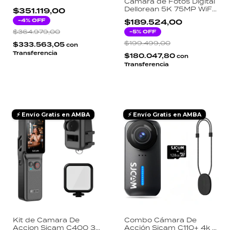
Camara de Fotos Digital
Insta360 Flow Grey
Dellorean 5K 75MP WiFi
$351.119,00
Gimbal
Kit de Fotografía con
-
4
% OFF
$189.524,00
Trípode y Memoria
$364.979,00
64GB
-
5
% OFF
$199.499,00
$333.563,05
con
Transferencia
$180.047,80
con
Transferencia
⚡ Envío Gratis en AMBA
⚡ Envío Gratis en AMBA
Kit de Camara De
Combo Cámara De
Accion Sjcam C400 3
Acción Sjcam C110+ 4k +