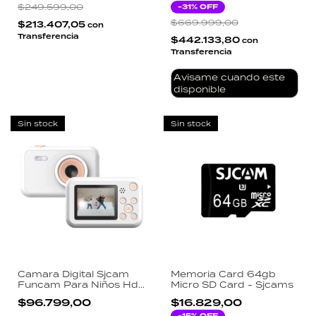
Selfies Sjcam
Pantalla Táctil
$249.599,00
-
31
% OFF
$669.999,00
$213.407,05
con
Transferencia
$442.133,80
con
Transferencia
Avisame cuando este
disponible
Sin stock
Sin stock
Camara Digital Sjcam
Memoria Card 64gb
Funcam Para Niños Hd
Micro SD Card - Sjcams
1080p Pegatinas Blanco
$96.799,00
$16.829,00
-
15
% OFF