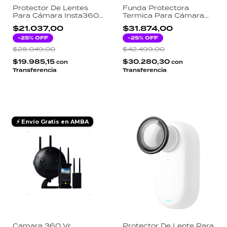
Protector De Lentes
Funda Protectora
Para Cámara Insta360
Termica Para Cámara
Go 3
De Video X4 Insta360
$21.037,00
$31.874,00
-
25
% OFF
-
25
% OFF
$28.049,00
$42.499,00
$19.985,15
$30.280,30
con
con
Transferencia
Transferencia
⚡ Envío Gratis en AMBA
Camara 360 Vr
Protector De Lente Para