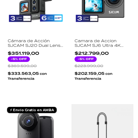
Cámara de Acción
Camara de Accion
SJCAM SJ20 Dual Lens
SJCAM SJ6 Ultra 4K
4K 60FPS Visión
60FPS Dual Screen
$351.119,00
$212.799,00
Nocturna Doble Pantalla
Estabilizada
Estabilización 6 Ejes
-
5
% OFF
-
5
% OFF
Negro
$369.599,00
$223.999,00
$333.563,05
$202.159,05
con
con
Transferencia
Transferencia
⚡ Envío Gratis en AMBA