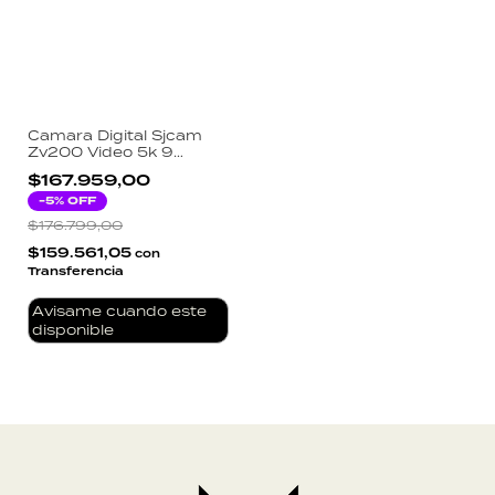
Camara Digital Sjcam
Zv200 Video 5k 9
Modos Mp4 Usb - Outlet
$167.959,00
-
5
% OFF
$176.799,00
$159.561,05
con
Transferencia
Avisame cuando este
disponible