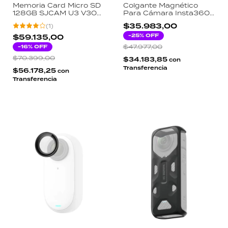
Memoria Card Micro SD
Colgante Magnético
128GB SJCAM U3 V30
Para Cámara Insta360
98MB/s para Cámara
Go 3
$35.983,00
(
1
)
de Acción 4K
-
25
% OFF
$59.135,00
-
16
% OFF
$47.977,00
$70.399,00
$34.183,85
con
Transferencia
$56.178,25
con
Transferencia