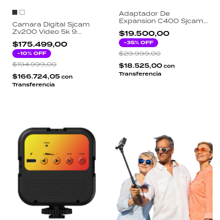
Adaptador De
Expansion C400 Sjcam
Camara Digital Sjcam
Camara Deportiva
Zv200 Video 5k 9
$19.500,00
Accesorio Negro
Modos Mp4 Usb
-
35
% OFF
$175.499,00
-
10
% OFF
$29.999,00
$194.999,00
$18.525,00
con
Transferencia
$166.724,05
con
Transferencia