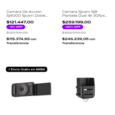
Camara De Accion
Camara Sjcam Sj8
Sj4000 Sjcam Doble
Pantalla Dual 4k 30fps
Pantalla 4k 30 Fps Wifi
20mp Luz Nocturna
$121.447,00
$259.199,00
Negro
-
6
% OFF
-
20
% OFF
$129.199,00
$323.999,00
$115.374,65
$246.239,05
con
con
Transferencia
Transferencia
⚡ Envío Gratis en AMBA