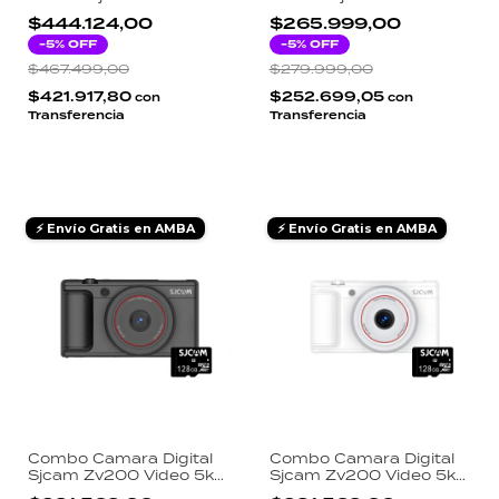
En 1 + Adaptador De
Memoria Card 128gb
$444.124,00
$265.999,00
Expansion + Luz Led
Micro SD + Cordón
Selfie Rgb Recargable
-
5
% OFF
Magnético SJCAM
-
5
% OFF
$467.499,00
$279.999,00
$421.917,80
$252.699,05
con
con
Transferencia
Transferencia
⚡ Envío Gratis en AMBA
⚡ Envío Gratis en AMBA
Combo Camara Digital
Combo Camara Digital
Sjcam Zv200 Video 5k
Sjcam Zv200 Video 5k
Color Negro + Memoria
Color Blanco + Memoria