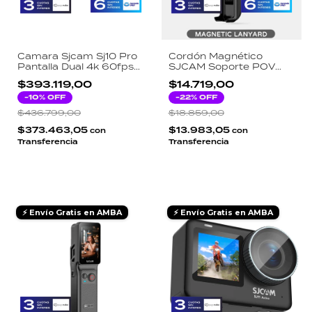
Camara Sjcam Sj10 Pro
Cordón Magnético
Pantalla Dual 4k 60fps
SJCAM Soporte POV
Wifi 1300 Mah Negro
Acción Compatible
$393.119,00
$14.719,00
C300 C300 Pocket
-
10
% OFF
C400 Negro
-
22
% OFF
$436.799,00
$18.859,00
$373.463,05
$13.983,05
con
con
Transferencia
Transferencia
⚡ Envío Gratis en AMBA
⚡ Envío Gratis en AMBA