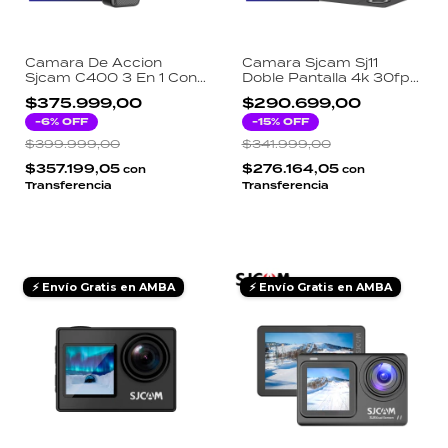
Camara De Accion
Camara Sjcam Sj11
Sjcam C400 3 En 1 Con
Doble Pantalla 4k 30fps
Pantalla Giratoria Negro
20m Giroscopio Web
$375.999,00
$290.699,00
Negro
-
6
% OFF
-
15
% OFF
$399.999,00
$341.999,00
$357.199,05
$276.164,05
con
con
Transferencia
Transferencia
⚡ Envío Gratis en AMBA
⚡ Envío Gratis en AMBA