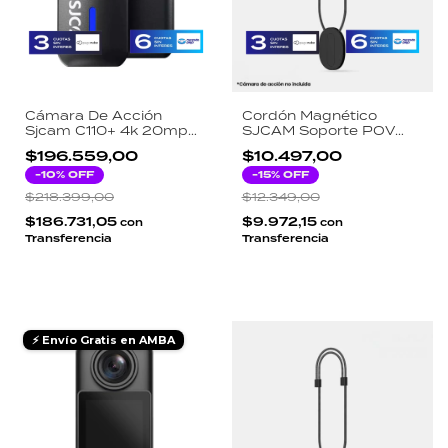
Cámara De Acción
Cordón Magnético
Sjcam C110+ 4k 20mp
SJCAM Soporte POV
Body Camera Wifi
Acción Compatible C100
$196.559,00
$10.497,00
C100+ C110 C110+ Negro
-
10
% OFF
-
15
% OFF
$218.399,00
$12.349,00
$186.731,05
$9.972,15
con
con
Transferencia
Transferencia
⚡ Envío Gratis en AMBA