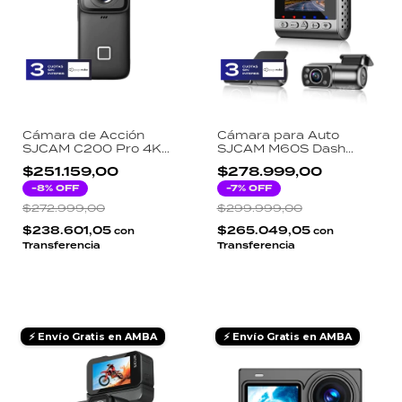
Cámara de Acción
Cámara para Auto
SJCAM C200 Pro 4K
SJCAM M60S Dash
30FPS Sensor Sony
Cam 4K Ultra HD WiFi
$251.159,00
$278.999,00
Estabilización 6 Ejes
Visión Nocturna Sensor
Sumergible 5m WiFi
-
8
% OFF
G Grabación en Bucle
-
7
% OFF
Negro
$272.999,00
$299.999,00
$238.601,05
$265.049,05
con
con
Transferencia
Transferencia
⚡ Envío Gratis en AMBA
⚡ Envío Gratis en AMBA