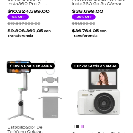
Insta360 Pro 2 +
Insta360 Go 3s Cámara
Farsight Standard
De Acción
$10.324.599,00
$38.699,00
Edition
-
5
% OFF
-
25
% OFF
$10.867.999,00
$51.599,00
$9.808.369,05
$36.764,05
con
con
Transferencia
Transferencia
⚡ Envío Gratis en AMBA
⚡ Envío Gratis en AMBA
Estabilizador De
Teléfono Celular