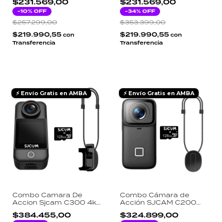
$231.569,00
$231.569,00
Card 128gb Micro SD
Card 128gb Micro SD
-
10
% OFF
-
34
% OFF
$257.299,00
$353.399,00
$219.990,55
$219.990,55
con
con
Transferencia
Transferencia
⚡ Envío Gratis en AMBA
⚡ Envío Gratis en AMBA
Combo Camara De
Combo Cámara de
Accion Sjcam C300 4k
Acción SJCAM C200
+ Memoria Card 128gb
Pro 4K + Memoria Card
$384.455,00
$324.899,00
Micro SD + Cordón
128gb Micro SD +