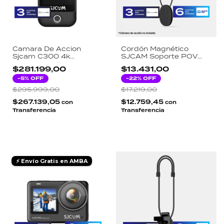
Camara De Accion
Cordón Magnético
Sjcam C300 4k
SJCAM Soporte POV
2800mah Bateria Wifi
Acción Compatible
$281.199,00
$13.431,00
Mp4 128g Negro
C200 C200 Pro Pocket
-
5
% OFF
Negro
-
22
% OFF
$295.999,00
$17.219,00
$267.139,05
$12.759,45
con
con
Transferencia
Transferencia
⚡ Envío Gratis en AMBA