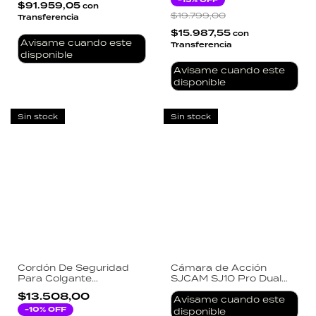
$91.959,05
con
$19.799,00
Transferencia
$15.987,55
con
Avisame cuando este
Transferencia
disponible
Avisame cuando este
disponible
Sin stock
Sin stock
Cordón De Seguridad
Cámara de Acción
Para Colgante
SJCAM SJ10 Pro Dual
Magnético Insta360 Go
Screen 4K 60FPS
$13.508,00
3
Sensor Sony
Avisame cuando este
-
10
% OFF
Estabilización 6 Ejes
disponible