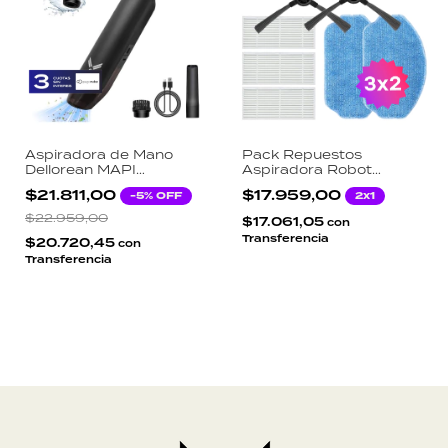
Aspiradora de Mano
Pack Repuestos
Dellorean MAPI
Aspiradora Robot
Inalámbrica 5500Pa 2
Dellorean Robot.ito Kit 3
$21.811,00
$17.959,00
-
5
% OFF
2x1
Niveles Filtro HEPA
Filtros HEPA 2 Cepillos
USB-C Auto Hogar
Laterales 2 Mopas
$22.959,00
$17.061,05
con
Microfibra
Transferencia
$20.720,45
con
Transferencia