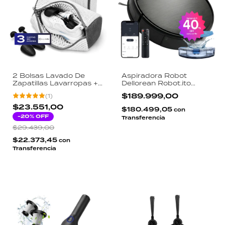
2 Bolsas Lavado De
Aspiradora Robot
Zapatillas Lavarropas +
Dellorean Robot.ito
Soporte Interno 3d
Barre Trapea WiFi App
$189.999,00
(
1
)
Dellorean
Tuya Google Alexa
Sensores Antichoque
$23.551,00
$180.499,05
con
-
20
% OFF
Transferencia
$29.439,00
$22.373,45
con
Transferencia