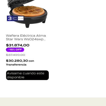
Waflera Eléctrica Atma
Star Wars Ws024swp
Color Negro
$31.874,00
-
15
% OFF
$37.499,00
$30.280,30
con
Transferencia
Avisame cuando este
disponible