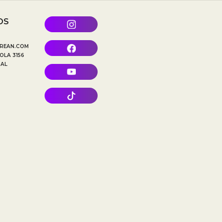
OS
REAN.COM
OLA 3156
TAL