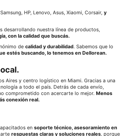
 Samsung, HP, Lenovo, Asus, Xiaomi, Corsair, 
y 
Pero eso no es todo, además, llevamos años desarrollando nuestra línea de productos, 
a, con la calidad que buscás. 
inónimo de 
calidad y durabilidad
. Sabemos que lo 
ue estés buscando, lo tenemos en Dellorean.
ocal.
 Aires y centro logístico en Miami. Gracias a una 
cnología a todo el país. Detrás de cada envío, 
no comprometido con acercarte lo mejor. 
Menos 
más conexión real.
apacitados en 
soporte técnico, asesoramiento en 
arte 
respuestas claras y soluciones reales
, porque 