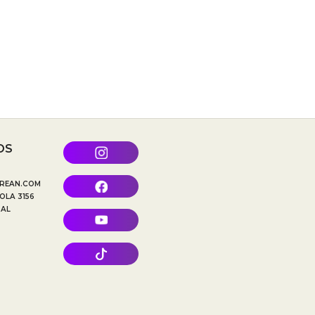
OS
REAN.COM
OLA 3156
TAL