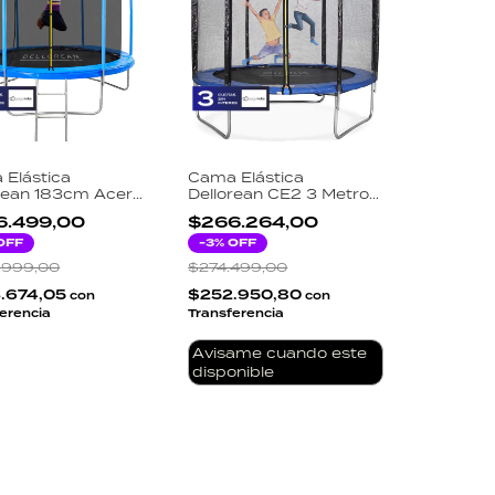
Elástica
Cama Elástica
rean 183cm Acero
Dellorean CE2 3 Metros
nizado Red
Red Seguridad 180cm
6.499,00
$266.264,00
ridad 150cm
Escalera Incluida
era Incluida
OFF
Soporta 180kg Exterior
-
3
% OFF
ior Niños
Niños
.999,00
$274.499,00
.674,05
$252.950,80
con
con
erencia
Transferencia
Avisame cuando este
disponible