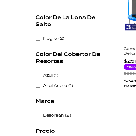
Color De La Lona De
Salto
Negro (2)
Cama 
Color Del Cobertor De
Dello
Galva
Resortes
$25
Segu
Escal
-
5
% 
Exter
$269
Azul (1)
$243
Azul Acero (1)
Transf
Marca
Dellorean (2)
Precio