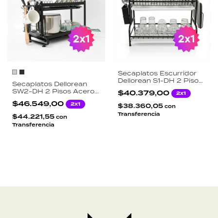
Secaplatos Escurridor
Dellorean S1-DH 2 Pisos
Secaplatos Dellorean
Acero CRS Capacidad
SW2-DH 2 Pisos Acero
$40.379,00
2x1
15 Platos Bandeja y
Inoxidable Escurridor
Cubiertero Negro
$46.549,00
2x1
Cubiertos Vasos
$38.360,05
con
Organizador Cocina
Transferencia
$44.221,55
con
Transferencia