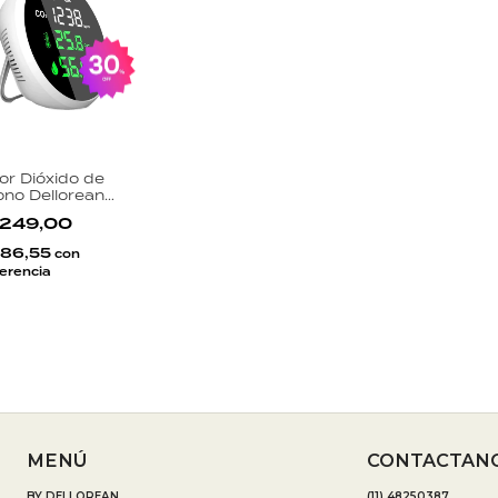
or Dióxido de
no Dellorean
-DH Medidor Aire
.249,00
 Temperatura
dad Pantalla LED
586,55
con
erencia
MENÚ
CONTACTAN
BY DELLOREAN
(11) 48250387