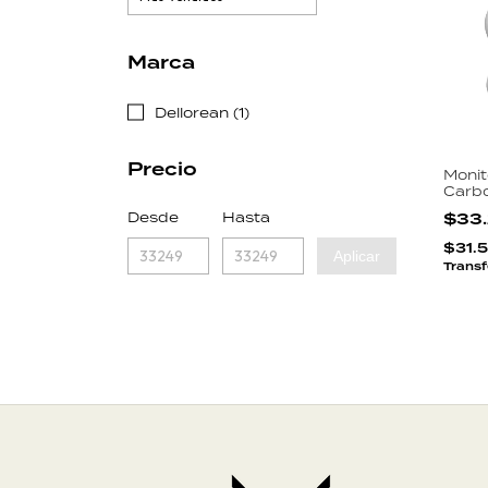
Marca
Dellorean (1)
Precio
Monit
Carbo
SCO2
Desde
Hasta
$33
NDIR
Hume
$31.
Aplicar
USB
Transf