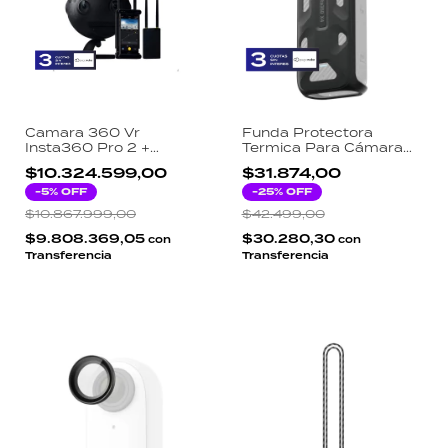
Camara 360 Vr
Funda Protectora
Insta360 Pro 2 +
Termica Para Cámara
Farsight Standard
De Video X4 Insta360
$10.324.599,00
$31.874,00
Edition
-
5
% OFF
-
25
% OFF
$10.867.999,00
$42.499,00
$9.808.369,05
$30.280,30
con
con
Transferencia
Transferencia