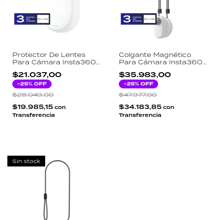
Protector De Lentes
Colgante Magnético
Para Cámara Insta360
Para Cámara Insta360
Go 3
Go 3
$21.037,00
$35.983,00
-
25
% OFF
-
25
% OFF
$28.049,00
$47.977,00
$19.985,15
$34.183,85
con
con
Transferencia
Transferencia
Sin stock