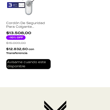
Cordón De Seguridad
Para Colgante
Magnético Insta360 Go
$13.508,00
3
-
10
% OFF
$15.009,00
$12.832,60
con
Transferencia
Avisame cuando este
disponible