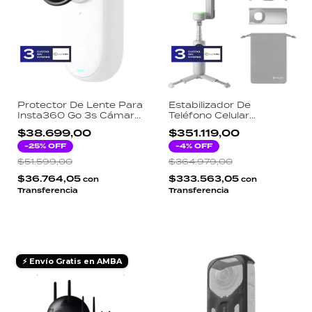
Protector De Lente Para
Estabilizador De
Insta360 Go 3s Cámara
Teléfono Celular
De Acción
Insta360 Flow Grey
$38.699,00
$351.119,00
Gimbal
-
25
% OFF
-
4
% OFF
$51.599,00
$364.979,00
$36.764,05
$333.563,05
con
con
Transferencia
Transferencia
⚡ Envío Gratis en AMBA